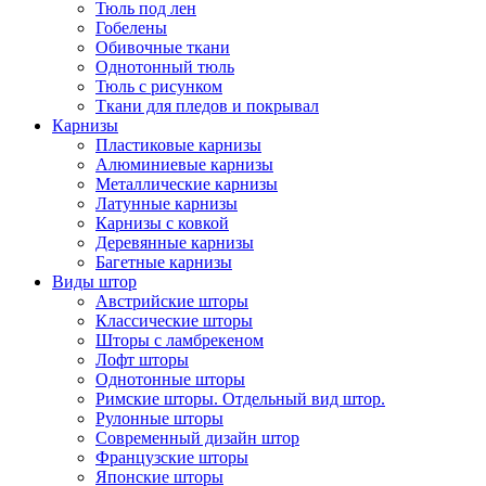
Тюль под лен
Гобелены
Обивочные ткани
Однотонный тюль
Тюль с рисунком
Ткани для пледов и покрывал
Карнизы
Пластиковые карнизы
Алюминиевые карнизы
Металлические карнизы
Латунные карнизы
Карнизы с ковкой
Деревянные карнизы
Багетные карнизы
Виды штор
Австрийские шторы
Классические шторы
Шторы с ламбрекеном
Лофт шторы
Однотонные шторы
Римские шторы. Отдельный вид штор.
Рулонные шторы
Современный дизайн штор
Французские шторы
Японские шторы