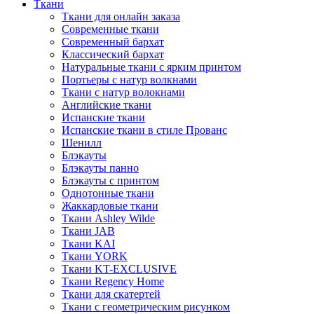
Ткани
Ткани для онлайн заказа
Современные ткани
Современный бархат
Классический бархат
Натуральные ткани с ярким принтом
Портьеры с натур волкнами
Ткани с натур волокнами
Английские ткани
Испанские ткани
Испанские ткани в стиле Прованс
Шенилл
Блэкауты
Блэкауты панно
Блэкауты с принтом
Однотонные ткани
Жаккардовые ткани
Ткани Ashley Wilde
Ткани JAB
Ткани KAI
Ткани YORK
Ткани KT-EXCLUSIVE
Ткани Regency Home
Ткани для скатертей
Ткани с геометрическим рисунком