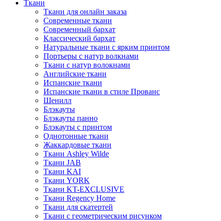
Ткани
Ткани для онлайн заказа
Современные ткани
Современный бархат
Классический бархат
Натуральные ткани с ярким принтом
Портьеры с натур волкнами
Ткани с натур волокнами
Английские ткани
Испанские ткани
Испанские ткани в стиле Прованс
Шенилл
Блэкауты
Блэкауты панно
Блэкауты с принтом
Однотонные ткани
Жаккардовые ткани
Ткани Ashley Wilde
Ткани JAB
Ткани KAI
Ткани YORK
Ткани KT-EXCLUSIVE
Ткани Regency Home
Ткани для скатертей
Ткани с геометрическим рисунком