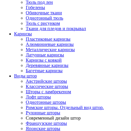
Тюль под лен
Гобелены
Обивочные ткани
Однотонный тюль
Тюль с рисунком
Ткани для пледов и покрывал
Карнизы
Пластиковые карнизы
Алюминиевые карнизы
Металлические карнизы
Латунные карнизы
Карнизы с ковкой
Деревянные карнизы
Багетные карнизы
Виды штор
Австрийские шторы
Классические шторы
Шторы с ламбрекеном
Лофт шторы
Однотонные шторы
Римские шторы. Отдельный вид штор.
Рулонные шторы
Современный дизайн штор
Французские шторы
Японские шторы