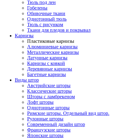
Тюль под лен
Гобелены
Обивочные ткани
Однотонный тюль
Тюль с рисунком
Ткани для пледов и покрывал
Карнизы
Пластиковые карнизы
Алюминиевые карнизы
Металлические карнизы
Латунные карнизы
Карнизы с ковкой
Деревянные карнизы
Багетные карнизы
Виды штор
Австрийские шторы
Классические шторы
Шторы с ламбрекеном
Лофт шторы
Однотонные шторы
Римские шторы. Отдельный вид штор.
Рулонные шторы
Современный дизайн штор
Французские шторы
Японские шторы