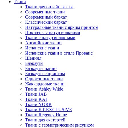
Ткани
Ткани для онлайн заказа
Современные ткани
Современный бархат
Классический бархат
Натуральные ткани с ярким принтом
Портьеры с натур волкнами
Ткани с натур волокнами
Английские ткани
Испанские ткани
Испанские ткани в стиле Прованс
Шенилл
Блэкауты
Блэкауты панно
Блэкауты с принтом
Однотонные ткани
Жаккардовые ткани
Ткани Ashley Wilde
Ткани JAB
Ткани KAI
Ткани YORK
Ткани KT-EXCLUSIVE
Ткани Regency Home
Ткани для скатертей
Ткани с геометрическим рисунком