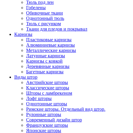
Тюль под лен
Гобелены
Обивочные ткани
Однотонный тюль
Тюль с рисунком
Ткани для пледов и покрывал
Карнизы
Пластиковые карнизы
Алюминиевые карнизы
Металлические карнизы
Латунные карнизы
Карнизы с ковкой
Деревянные карнизы
Багетные карнизы
Виды штор
Австрийские шторы
Классические шторы
Шторы с ламбрекеном
Лофт шторы
Однотонные шторы
Римские шторы. Отдельный вид штор.
Рулонные шторы
Современный дизайн штор
Французские шторы
Японские шторы