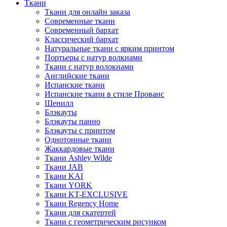
Ткани
Ткани для онлайн заказа
Современные ткани
Современный бархат
Классический бархат
Натуральные ткани с ярким принтом
Портьеры с натур волкнами
Ткани с натур волокнами
Английские ткани
Испанские ткани
Испанские ткани в стиле Прованс
Шенилл
Блэкауты
Блэкауты панно
Блэкауты с принтом
Однотонные ткани
Жаккардовые ткани
Ткани Ashley Wilde
Ткани JAB
Ткани KAI
Ткани YORK
Ткани KT-EXCLUSIVE
Ткани Regency Home
Ткани для скатертей
Ткани с геометрическим рисунком