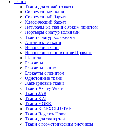
Ткани
Ткани для онлайн заказа
Современные ткани
Современный бархат
Классический бархат
Натуральные ткани с ярким принтом
Портьеры с натур волкнами
Ткани с натур волокнами
Английские ткани
Испанские ткани
Испанские ткани в стиле Прованс
Шенилл
Блэкауты
Блэкауты панно
Блэкауты с принтом
Однотонные ткани
Жаккардовые ткани
Ткани Ashley Wilde
Ткани JAB
Ткани KAI
Ткани YORK
Ткани KT-EXCLUSIVE
Ткани Regency Home
Ткани для скатертей
Ткани с геометрическим рисунком