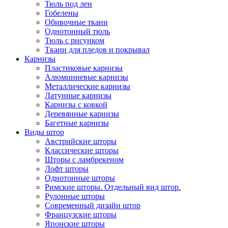
Тюль под лен
Гобелены
Обивочные ткани
Однотонный тюль
Тюль с рисунком
Ткани для пледов и покрывал
Карнизы
Пластиковые карнизы
Алюминиевые карнизы
Металлические карнизы
Латунные карнизы
Карнизы с ковкой
Деревянные карнизы
Багетные карнизы
Виды штор
Австрийские шторы
Классические шторы
Шторы с ламбрекеном
Лофт шторы
Однотонные шторы
Римские шторы. Отдельный вид штор.
Рулонные шторы
Современный дизайн штор
Французские шторы
Японские шторы