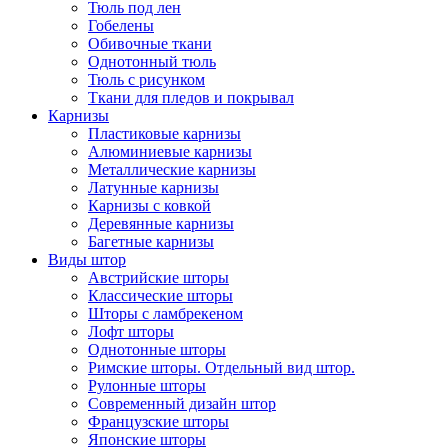
Тюль под лен
Гобелены
Обивочные ткани
Однотонный тюль
Тюль с рисунком
Ткани для пледов и покрывал
Карнизы
Пластиковые карнизы
Алюминиевые карнизы
Металлические карнизы
Латунные карнизы
Карнизы с ковкой
Деревянные карнизы
Багетные карнизы
Виды штор
Австрийские шторы
Классические шторы
Шторы с ламбрекеном
Лофт шторы
Однотонные шторы
Римские шторы. Отдельный вид штор.
Рулонные шторы
Современный дизайн штор
Французские шторы
Японские шторы