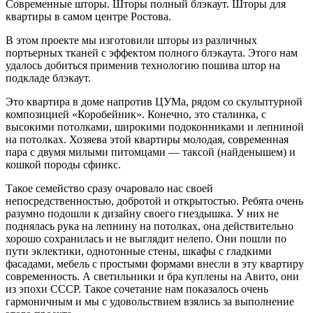
Современные шторы. Шторы полный блэкаут. Шторы для
квартиры в самом центре Ростова.
В этом проекте мы изготовили шторы из различных
портьерных тканей с эффектом полного блэкаута. Этого нам
удалось добиться применив технологию пошива штор на
подкладе блэкаут.
Это квартира в доме напротив ЦУМа, рядом со скульптурной
композицией «Коробейник». Конечно, это сталинка, с
высокими потолками, широкими подоконниками и лепниной
на потолках. Хозяева этой квартиры молодая, современная
пара с двумя милыми питомцами — таксой (найденышем) и
кошкой породы сфинкс.
Такое семейство сразу очаровало нас своей
непосредственностью, добротой и открытостью. Ребята очень
разумно подошли к дизайну своего гнездышка. У них не
поднялась рука на лепнину на потолках, она действительно
хорошо сохранилась и не выглядит нелепо. Они пошли по
пути эклектики, однотонные стены, шкафы с гладкими
фасадами, мебель с простыми формами внесли в эту квартиру
современность. А светильники и бра куплены на Авито, они
из эпохи СССР. Такое сочетание нам показалось очень
гармоничным и мы с удовольствием взялись за выполнение