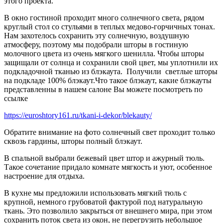
этого проекта.
В окно гостиной проходит много солнечного света, рядом
круглый стол со стульями в теплых медово-горчичных тонах.
Нам захотелось сохранить эту солнечную, воздушную
атмосферу, поэтому мы подобрали шторы в гостиную
молочного цвета из очень мягкого шенилла. Чтобы шторы
защищали от солнца и сохранили свой цвет, мы уплотнили их
подкладочной тканью из блэкаута. Получили светлые шторы
на подкладе 100% блэкаут.Что такое блэкаут, какие блэкауты
представленны в нашем салоне Вы можете посмотреть по
ссылке
https://euroshtory161.ru/tkani-i-dekor/blekauty/
Обратите внимание на фото солнечный свет проходит только
сквозь гардины, шторы полный блэкаут.
В спальной выбрали бежевый цвет штор и ажурный тюль.
Такое сочетание придало комнате мягкость и уют, особенное
настроение для отдыха.
В кухне мы предложили использовать мягкий тюль с
крупной, немного грубоватой фактурой под натуральную
ткань. Это позволило закрыться от внешнего мира, при этом
сохранить поток света из окон, не перегрузить небольшое