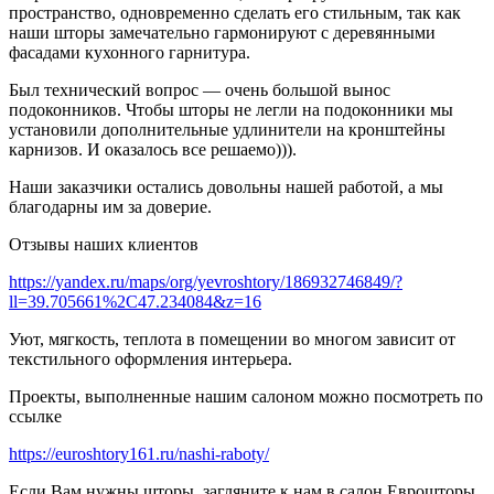
пространство, одновременно сделать его стильным, так как
наши шторы замечательно гармонируют с деревянными
фасадами кухонного гарнитура.
Был технический вопрос — очень большой вынос
подоконников. Чтобы шторы не легли на подоконники мы
установили дополнительные удлинители на кронштейны
карнизов. И оказалось все решаемо))).
Наши заказчики остались довольны нашей работой, а мы
благодарны им за доверие.
Отзывы наших клиентов
https://yandex.ru/maps/org/yevroshtory/186932746849/?
ll=39.705661%2C47.234084&z=16
Уют, мягкость, теплота в помещении во многом зависит от
текстильного оформления интерьера.
Проекты, выполненные нашим салоном можно посмотреть по
ссылке
https://euroshtory161.ru/nashi-raboty/
Если Вам нужны шторы, загляните к нам в салон Еврошторы,