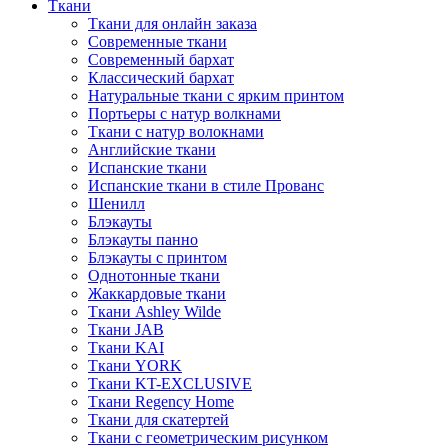
Ткани
Ткани для онлайн заказа
Современные ткани
Современный бархат
Классический бархат
Натуральные ткани с ярким принтом
Портьеры с натур волкнами
Ткани с натур волокнами
Английские ткани
Испанские ткани
Испанские ткани в стиле Прованс
Шенилл
Блэкауты
Блэкауты панно
Блэкауты с принтом
Однотонные ткани
Жаккардовые ткани
Ткани Ashley Wilde
Ткани JAB
Ткани KAI
Ткани YORK
Ткани KT-EXCLUSIVE
Ткани Regency Home
Ткани для скатертей
Ткани с геометрическим рисунком