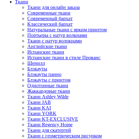
Ткани
Ткани для онлайн заказа
Современные ткани
Современный бархат
Классический бархат
Натуральные ткани с ярким принтом
Портьеры с натур волкнами
Ткани с натур волокнами
Английские ткани
Испанские ткани
Испанские ткани в стиле Прованс
Шенилл
Блэкауты
Блэкауты панно
Блэкауты с принтом
Однотонные ткани
Жаккардовые ткани
Ткани Ashley Wilde
Ткани JAB
Ткани KAI
Ткани YORK
Ткани KT-EXCLUSIVE
Ткани Regency Home
Ткани для скатертей
Ткани с геометрическим рисунком