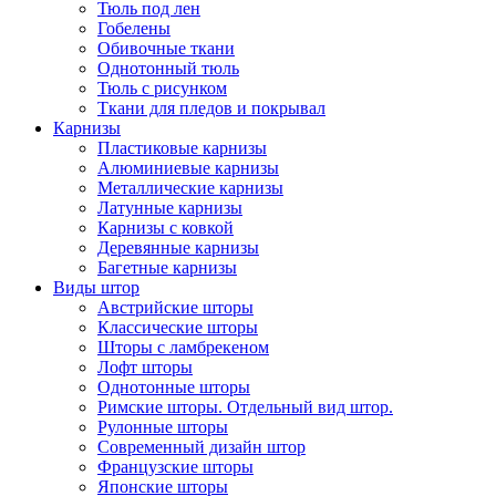
Тюль под лен
Гобелены
Обивочные ткани
Однотонный тюль
Тюль с рисунком
Ткани для пледов и покрывал
Карнизы
Пластиковые карнизы
Алюминиевые карнизы
Металлические карнизы
Латунные карнизы
Карнизы с ковкой
Деревянные карнизы
Багетные карнизы
Виды штор
Австрийские шторы
Классические шторы
Шторы с ламбрекеном
Лофт шторы
Однотонные шторы
Римские шторы. Отдельный вид штор.
Рулонные шторы
Современный дизайн штор
Французские шторы
Японские шторы