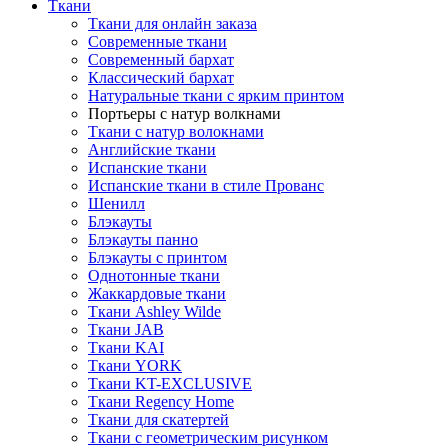
Ткани
Ткани для онлайн заказа
Современные ткани
Современный бархат
Классический бархат
Натуральные ткани с ярким принтом
Портьеры с натур волкнами
Ткани с натур волокнами
Английские ткани
Испанские ткани
Испанские ткани в стиле Прованс
Шенилл
Блэкауты
Блэкауты панно
Блэкауты с принтом
Однотонные ткани
Жаккардовые ткани
Ткани Ashley Wilde
Ткани JAB
Ткани KAI
Ткани YORK
Ткани KT-EXCLUSIVE
Ткани Regency Home
Ткани для скатертей
Ткани с геометрическим рисунком