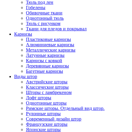
Тюль под лен
Гобелены
Обивочные ткани
Однотонный тюль
Тюль с рисунком
Ткани для пледов и покрывал
Карнизы
Пластиковые карнизы
Алюминиевые карнизы
Металлические карнизы
Латунные карнизы
Карнизы с ковкой
Деревянные карнизы
Багетные карнизы
Виды штор
Австрийские шторы
Классические шторы
Шторы с ламбрекеном
Лофт шторы
Однотонные шторы
Римские шторы. Отдельный вид штор.
Рулонные шторы
Современный дизайн штор
Французские шторы
Японские шторы