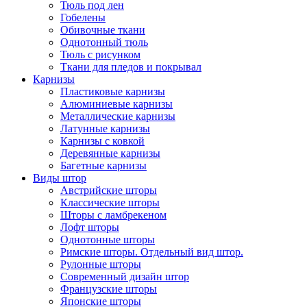
Тюль под лен
Гобелены
Обивочные ткани
Однотонный тюль
Тюль с рисунком
Ткани для пледов и покрывал
Карнизы
Пластиковые карнизы
Алюминиевые карнизы
Металлические карнизы
Латунные карнизы
Карнизы с ковкой
Деревянные карнизы
Багетные карнизы
Виды штор
Австрийские шторы
Классические шторы
Шторы с ламбрекеном
Лофт шторы
Однотонные шторы
Римские шторы. Отдельный вид штор.
Рулонные шторы
Современный дизайн штор
Французские шторы
Японские шторы