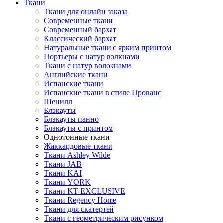
Ткани
Ткани для онлайн заказа
Современные ткани
Современный бархат
Классический бархат
Натуральные ткани с ярким принтом
Портьеры с натур волкнами
Ткани с натур волокнами
Английские ткани
Испанские ткани
Испанские ткани в стиле Прованс
Шенилл
Блэкауты
Блэкауты панно
Блэкауты с принтом
Однотонные ткани
Жаккардовые ткани
Ткани Ashley Wilde
Ткани JAB
Ткани KAI
Ткани YORK
Ткани KT-EXCLUSIVE
Ткани Regency Home
Ткани для скатертей
Ткани с геометрическим рисунком