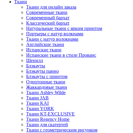
Ткани
Ткани для онлайн заказа
Современные ткани
Современный бархат
Классический бархат
Натуральные ткани с ярким принтом
Портьеры с натур волкнами
Ткани с натур волокнами
Английские ткани
Испанские ткани
Испанские ткани в стиле Прованс
Шенилл
Блэкауты
Блэкауты панно
Блэкауты с принтом
Однотонные ткани
Жаккардовые ткани
Ткани Ashley Wilde
Ткани JAB
Ткани KAI
Ткани YORK
Ткани KT-EXCLUSIVE
Ткани Regency Home
Ткани для скатертей
Ткани с геометрическим рисунком