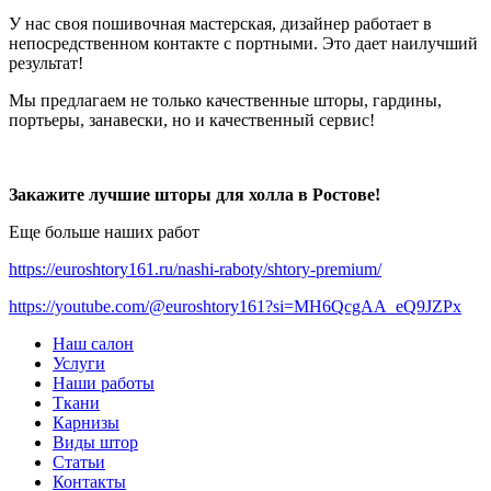
У нас своя пошивочная мастерская, дизайнер работает в
непосредственном контакте с портными. Это дает наилучший
результат!
Мы предлагаем не только качественные шторы, гардины,
портьеры, занавески, но и качественный сервис!
Закажите лучшие шторы для холла в Ростове!
Еще больше наших работ
https://euroshtory161.ru/nashi-raboty/shtory-premium/
https://youtube.com/@euroshtory161?si=MH6QcgAA_eQ9JZPx
Наш салон
Услуги
Наши работы
Ткани
Карнизы
Виды штор
Статьи
Контакты