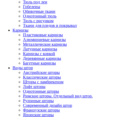
Тюль под лен
Гобелены
Обивочные ткани
Однотонный тюль
Тюль с рисунком
Ткани для пледов и покрывал
Карнизы
Пластиковые карнизы
Алюминиевые карнизы
Металлические карнизы
Латунные карнизы
Карнизы с ковкой
Деревянные карнизы
Багетные карнизы
Виды штор
Австрийские шторы
Классические шторы
Шторы с ламбрекеном
Лофт шторы
Однотонные шторы
Римские шторы. Отдельный вид штор.
Рулонные шторы
Современный дизайн штор
Французские шторы
Японские шторы