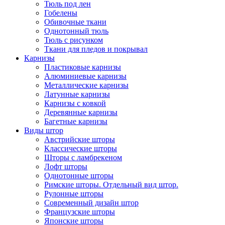
Тюль под лен
Гобелены
Обивочные ткани
Однотонный тюль
Тюль с рисунком
Ткани для пледов и покрывал
Карнизы
Пластиковые карнизы
Алюминиевые карнизы
Металлические карнизы
Латунные карнизы
Карнизы с ковкой
Деревянные карнизы
Багетные карнизы
Виды штор
Австрийские шторы
Классические шторы
Шторы с ламбрекеном
Лофт шторы
Однотонные шторы
Римские шторы. Отдельный вид штор.
Рулонные шторы
Современный дизайн штор
Французские шторы
Японские шторы