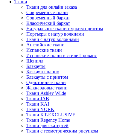
Ткани
Ткани для онлайн заказа
Современные ткани
Современный бархат
Классический бархат
Натуральные ткани с ярким принтом
Портьеры с натур волкнами
Ткани с натур волокнами
Английские ткани
Испанские ткани
Испанские ткани в стиле Прованс
Шенилл
Блэкауты
Блэкауты панно
Блэкауты с принтом
Однотонные ткани
Жаккардовые ткани
Ткани Ashley Wilde
Ткани JAB
Ткани KAI
Ткани YORK
Ткани KT-EXCLUSIVE
Ткани Regency Home
Ткани для скатертей
Ткани с геометрическим рисунком