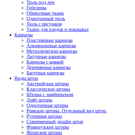
Тюль под лен
Гобелены
Обивочные ткани
Однотонный тюль
Тюль с рисунком
Ткани для пледов и покрывал
Карнизы
Пластиковые карнизы
Алюминиевые карнизы
Металлические карнизы
Латунные карнизы
Карнизы с ковкой
Деревянные карнизы
Багетные карнизы
Виды штор
Австрийские шторы
Классические шторы
Шторы с ламбрекеном
Лофт шторы
Однотонные шторы
Римские шторы. Отдельный вид штор.
Рулонные шторы
Современный дизайн штор
Французские шторы
Японские шторы