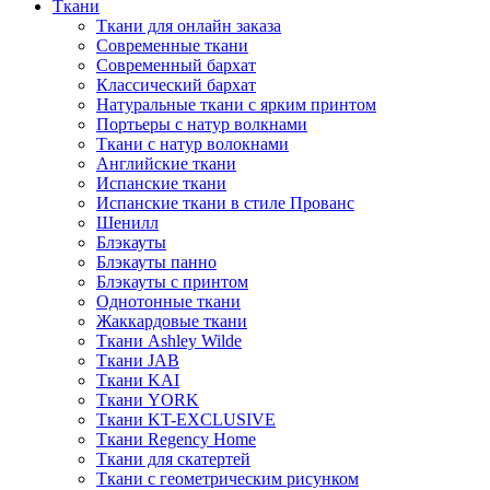
Ткани
Ткани для онлайн заказа
Современные ткани
Современный бархат
Классический бархат
Натуральные ткани с ярким принтом
Портьеры с натур волкнами
Ткани с натур волокнами
Английские ткани
Испанские ткани
Испанские ткани в стиле Прованс
Шенилл
Блэкауты
Блэкауты панно
Блэкауты с принтом
Однотонные ткани
Жаккардовые ткани
Ткани Ashley Wilde
Ткани JAB
Ткани KAI
Ткани YORK
Ткани KT-EXCLUSIVE
Ткани Regency Home
Ткани для скатертей
Ткани с геометрическим рисунком