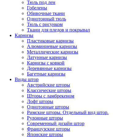
Тюль под лен
Гобелены
Обивочные ткани
Однотонный тюль
Тюль с рисунком
Ткани для пледов и покрывал
Карнизы
Пластиковые карнизы
Алюминиевые карнизы
Металлические карнизы
Латунные карнизы
Карнизы с ковкой
Деревянные карнизы
Багетные карнизы
Виды штор
Австрийские шторы
Классические шторы
Шторы с ламбрекеном
Лофт шторы
Однотонные шторы
Римские шторы. Отдельный вид штор.
Рулонные шторы
Современный дизайн штор
Французские шторы
Японские шторы