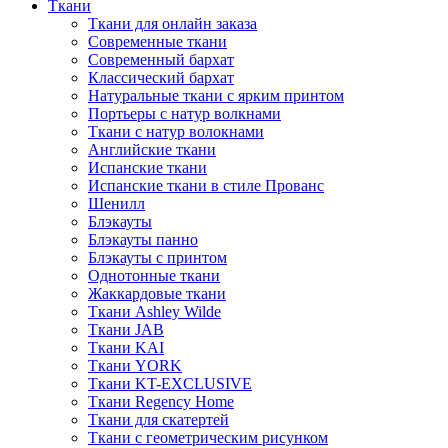
Ткани
Ткани для онлайн заказа
Современные ткани
Современный бархат
Классический бархат
Натуральные ткани с ярким принтом
Портьеры с натур волкнами
Ткани с натур волокнами
Английские ткани
Испанские ткани
Испанские ткани в стиле Прованс
Шенилл
Блэкауты
Блэкауты панно
Блэкауты с принтом
Однотонные ткани
Жаккардовые ткани
Ткани Ashley Wilde
Ткани JAB
Ткани KAI
Ткани YORK
Ткани KT-EXCLUSIVE
Ткани Regency Home
Ткани для скатертей
Ткани с геометрическим рисунком