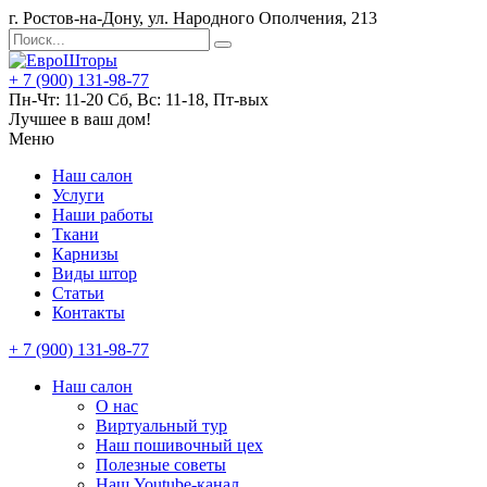
г. Ростов-на-Дону, ул. Народного Ополчения, 213
+ 7 (900) 131-98-77
Пн-Чт: 11-20 Сб, Вс: 11-18, Пт-вых
Лучшее в ваш дом!
Меню
Наш салон
Услуги
Наши работы
Ткани
Карнизы
Виды штор
Статьи
Контакты
+ 7 (900) 131-98-77
Наш салон
О нас
Виртуальный тур
Наш пошивочный цех
Полезные советы
Наш Youtube-канал