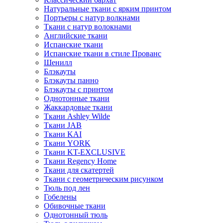
Натуральные ткани с ярким принтом
Портьеры с натур волкнами
Ткани с натур волокнами
Английские ткани
Испанские ткани
Испанские ткани в стиле Прованс
Шенилл
Блэкауты
Блэкауты панно
Блэкауты с принтом
Однотонные ткани
Жаккардовые ткани
Ткани Ashley Wilde
Ткани JAB
Ткани KAI
Ткани YORK
Ткани KT-EXCLUSIVE
Ткани Regency Home
Ткани для скатертей
Ткани с геометрическим рисунком
Тюль под лен
Гобелены
Обивочные ткани
Однотонный тюль