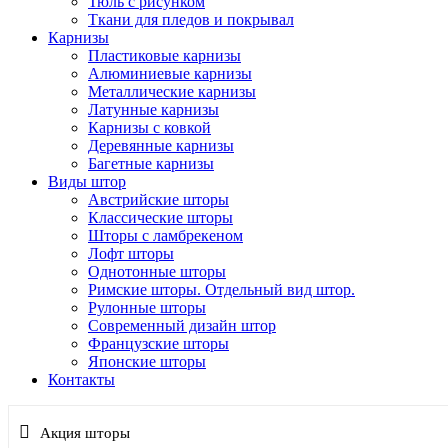
Тюль с рисунком
Ткани для пледов и покрывал
Карнизы
Пластиковые карнизы
Алюминиевые карнизы
Металлические карнизы
Латунные карнизы
Карнизы с ковкой
Деревянные карнизы
Багетные карнизы
Виды штор
Австрийские шторы
Классические шторы
Шторы с ламбрекеном
Лофт шторы
Однотонные шторы
Римские шторы. Отдельный вид штор.
Рулонные шторы
Современный дизайн штор
Французские шторы
Японские шторы
Контакты
Акция шторы