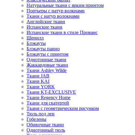
Натуральные ткани с ярким принтом
Портьеры с натур волкнами
Ткани с натур волокнами
Английские ткани
Испанские ткани
Испанские ткани в стиле Прованс
Шенилл
Блэкауты
Блэкауты панно
Блэкауты с принтом
Однотонные ткани
Жаккардовые ткани
Ткани Ashley Wilde
Ткани JAB
Ткани KAI
Ткани YORK
Ткани KT-EXCLUSIVE
Ткани Regency Home
Ткани для скатертей
Ткани с геометрическим рисунком
Тюль под лен
Гобелены
Обивочные ткани
Однотонный тюль