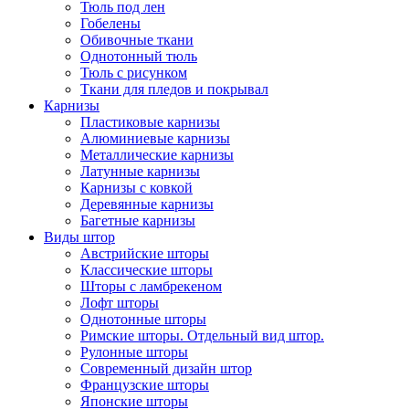
Тюль под лен
Гобелены
Обивочные ткани
Однотонный тюль
Тюль с рисунком
Ткани для пледов и покрывал
Карнизы
Пластиковые карнизы
Алюминиевые карнизы
Металлические карнизы
Латунные карнизы
Карнизы с ковкой
Деревянные карнизы
Багетные карнизы
Виды штор
Австрийские шторы
Классические шторы
Шторы с ламбрекеном
Лофт шторы
Однотонные шторы
Римские шторы. Отдельный вид штор.
Рулонные шторы
Современный дизайн штор
Французские шторы
Японские шторы