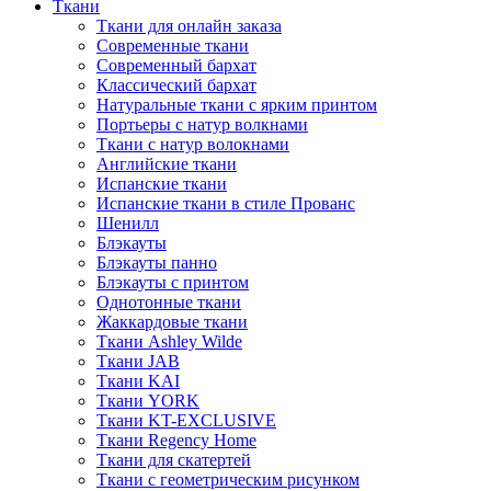
Ткани
Ткани для онлайн заказа
Современные ткани
Современный бархат
Классический бархат
Натуральные ткани с ярким принтом
Портьеры с натур волкнами
Ткани с натур волокнами
Английские ткани
Испанские ткани
Испанские ткани в стиле Прованс
Шенилл
Блэкауты
Блэкауты панно
Блэкауты с принтом
Однотонные ткани
Жаккардовые ткани
Ткани Ashley Wilde
Ткани JAB
Ткани KAI
Ткани YORK
Ткани KT-EXCLUSIVE
Ткани Regency Home
Ткани для скатертей
Ткани с геометрическим рисунком