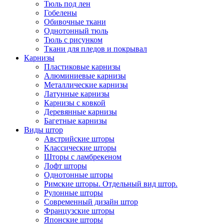
Тюль под лен
Гобелены
Обивочные ткани
Однотонный тюль
Тюль с рисунком
Ткани для пледов и покрывал
Карнизы
Пластиковые карнизы
Алюминиевые карнизы
Металлические карнизы
Латунные карнизы
Карнизы с ковкой
Деревянные карнизы
Багетные карнизы
Виды штор
Австрийские шторы
Классические шторы
Шторы с ламбрекеном
Лофт шторы
Однотонные шторы
Римские шторы. Отдельный вид штор.
Рулонные шторы
Современный дизайн штор
Французские шторы
Японские шторы