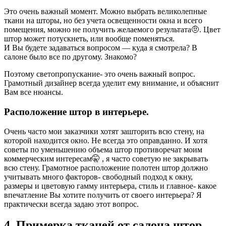
Это очень важный момент. Можно выбрать великолепные
ткани на шторы, но без учета освещенности окна и всего
помещения, можно не получить желаемого результата🤨. Цвет
штор может потускнеть, или вообще поменяться.
И Вы будете задаваться вопросом — куда я смотрела? В
салоне было все по другому. Знакомо?
Поэтому светопропускание- это очень важный вопрос.
Грамотный дизайнер всегда уделит ему внимание, и объяснит
Вам все нюансы.
Расположение штор в интерьере.
Очень часто мои заказчики хотят зашторить всю стену, на
которой находится окно. Не всегда это оправданно. И хотя
советы по уменьшению объема штор противоречат моим
коммерческим интересам🤫 , я часто советую не закрывать
всю стену. Грамотное расположение полотен штор должно
учитывать много факторов- свободный подход к окну,
размеры и цветовую гамму интерьера, стиль и главное- какое
впечатление Вы хотите получить от своего интерьера? Я
практически всегда задаю этот вопрос.
4. Примерка тканей от салона штор.