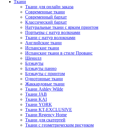
Ткани
Ткани для онлайн заказа
Современные ткани
Современный бархат
Классический бархат
Натуральные ткани с ярким принтом
Портьеры с натур волкнами
Ткани с натур волокнами
Английские ткани
Испанские ткани
Испанские ткани в стиле Прованс
Шенилл
Блэкауты
Блэкауты панно
Блэкауты с принтом
Однотонные ткани
Жаккардовые ткани
Ткани Ashley Wilde
Ткани JAB
Ткани KAI
Ткани YORK
Ткани KT-EXCLUSIVE
Ткани Regency Home
Ткани для скатертей
Ткани с геометрическим рисунком