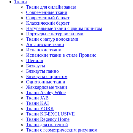
Ткани
Ткани для онлайн заказа
Современные ткани
Современный бархат
Классический бархат
Натуральные ткани с ярким принтом
Портьеры с натур волкнами
Ткани с натур волокнами
Английские ткани
Испанские ткани
Испанские ткани в стиле Прованс
Шенилл
Блэкауты
Блэкауты панно
Блэкауты с принтом
Однотонные ткани
Жаккардовые ткани
Ткани Ashley Wilde
Ткани JAB
Ткани KAI
Ткани YORK
Ткани KT-EXCLUSIVE
Ткани Regency Home
Ткани для скатертей
Ткани с геометрическим рисунком