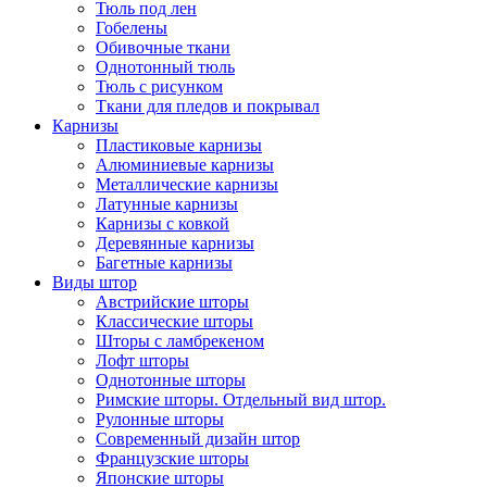
Тюль под лен
Гобелены
Обивочные ткани
Однотонный тюль
Тюль с рисунком
Ткани для пледов и покрывал
Карнизы
Пластиковые карнизы
Алюминиевые карнизы
Металлические карнизы
Латунные карнизы
Карнизы с ковкой
Деревянные карнизы
Багетные карнизы
Виды штор
Австрийские шторы
Классические шторы
Шторы с ламбрекеном
Лофт шторы
Однотонные шторы
Римские шторы. Отдельный вид штор.
Рулонные шторы
Современный дизайн штор
Французские шторы
Японские шторы