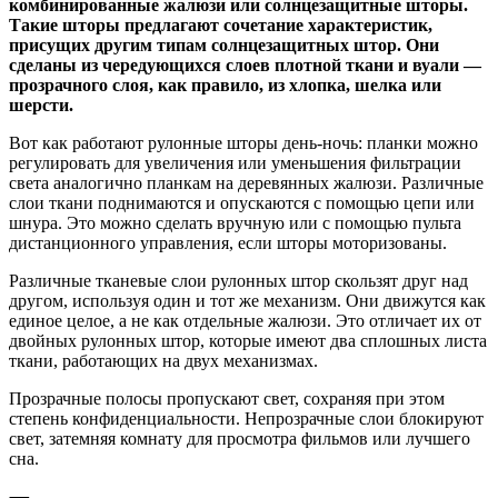
комбинированные жалюзи или солнцезащитные шторы.
Такие шторы предлагают сочетание характеристик,
присущих другим типам солнцезащитных штор. Они
сделаны из чередующихся слоев плотной ткани и вуали —
прозрачного слоя, как правило, из хлопка, шелка или
шерсти.
Вот как работают рулонные шторы день-ночь: планки можно
регулировать для увеличения или уменьшения фильтрации
света аналогично планкам на деревянных жалюзи. Различные
слои ткани поднимаются и опускаются с помощью цепи или
шнура. Это можно сделать вручную или с помощью пульта
дистанционного управления, если шторы моторизованы.
Различные тканевые слои рулонных штор скользят друг над
другом, используя один и тот же механизм. Они движутся как
единое целое, а не как отдельные жалюзи. Это отличает их от
двойных рулонных штор, которые имеют два сплошных листа
ткани, работающих на двух механизмах.
Прозрачные полосы пропускают свет, сохраняя при этом
степень конфиденциальности. Непрозрачные слои блокируют
свет, затемняя комнату для просмотра фильмов или лучшего
сна.