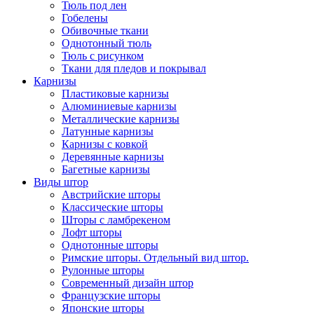
Тюль под лен
Гобелены
Обивочные ткани
Однотонный тюль
Тюль с рисунком
Ткани для пледов и покрывал
Карнизы
Пластиковые карнизы
Алюминиевые карнизы
Металлические карнизы
Латунные карнизы
Карнизы с ковкой
Деревянные карнизы
Багетные карнизы
Виды штор
Австрийские шторы
Классические шторы
Шторы с ламбрекеном
Лофт шторы
Однотонные шторы
Римские шторы. Отдельный вид штор.
Рулонные шторы
Современный дизайн штор
Французские шторы
Японские шторы