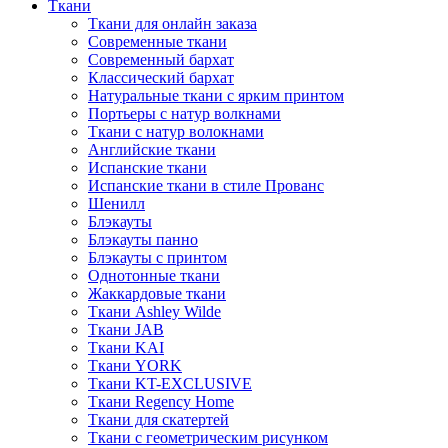
Ткани
Ткани для онлайн заказа
Современные ткани
Современный бархат
Классический бархат
Натуральные ткани с ярким принтом
Портьеры с натур волкнами
Ткани с натур волокнами
Английские ткани
Испанские ткани
Испанские ткани в стиле Прованс
Шенилл
Блэкауты
Блэкауты панно
Блэкауты с принтом
Однотонные ткани
Жаккардовые ткани
Ткани Ashley Wilde
Ткани JAB
Ткани KAI
Ткани YORK
Ткани KT-EXCLUSIVE
Ткани Regency Home
Ткани для скатертей
Ткани с геометрическим рисунком