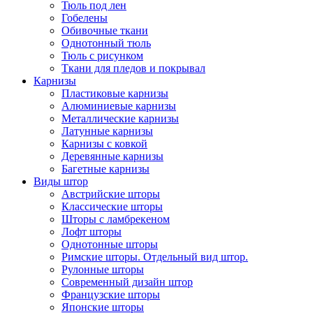
Тюль под лен
Гобелены
Обивочные ткани
Однотонный тюль
Тюль с рисунком
Ткани для пледов и покрывал
Карнизы
Пластиковые карнизы
Алюминиевые карнизы
Металлические карнизы
Латунные карнизы
Карнизы с ковкой
Деревянные карнизы
Багетные карнизы
Виды штор
Австрийские шторы
Классические шторы
Шторы с ламбрекеном
Лофт шторы
Однотонные шторы
Римские шторы. Отдельный вид штор.
Рулонные шторы
Современный дизайн штор
Французские шторы
Японские шторы