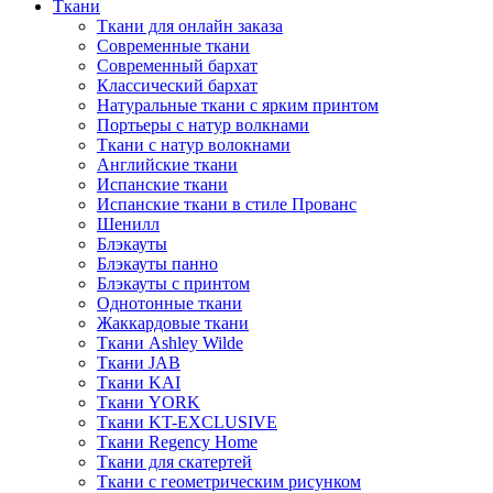
Ткани
Ткани для онлайн заказа
Современные ткани
Современный бархат
Классический бархат
Натуральные ткани с ярким принтом
Портьеры с натур волкнами
Ткани с натур волокнами
Английские ткани
Испанские ткани
Испанские ткани в стиле Прованс
Шенилл
Блэкауты
Блэкауты панно
Блэкауты с принтом
Однотонные ткани
Жаккардовые ткани
Ткани Ashley Wilde
Ткани JAB
Ткани KAI
Ткани YORK
Ткани KT-EXCLUSIVE
Ткани Regency Home
Ткани для скатертей
Ткани с геометрическим рисунком