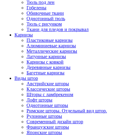
Тюль под лен
Гобелены
Обивочные ткани
Однотонный тюль
Тюль с рисунком
Ткани для пледов и покрывал
Карнизы
Пластиковые карнизы
Алюминиевые карнизы
Металлические карнизы
Латунные карнизы
Карнизы с ковкой
Деревянные карнизы
Багетные карнизы
Виды штор
Австрийские шторы
Классические шторы
Шторы с ламбрекеном
Лофт шторы
Однотонные шторы
Римские шторы. Отдельный вид штор.
Рулонные шторы
Современный дизайн штор
Французские шторы
Японские шторы