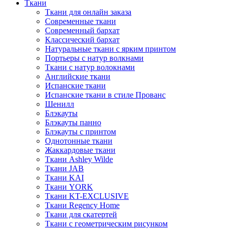
Ткани
Ткани для онлайн заказа
Современные ткани
Современный бархат
Классический бархат
Натуральные ткани с ярким принтом
Портьеры с натур волкнами
Ткани с натур волокнами
Английские ткани
Испанские ткани
Испанские ткани в стиле Прованс
Шенилл
Блэкауты
Блэкауты панно
Блэкауты с принтом
Однотонные ткани
Жаккардовые ткани
Ткани Ashley Wilde
Ткани JAB
Ткани KAI
Ткани YORK
Ткани KT-EXCLUSIVE
Ткани Regency Home
Ткани для скатертей
Ткани с геометрическим рисунком