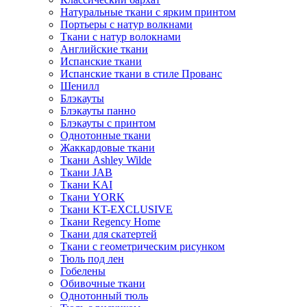
Натуральные ткани с ярким принтом
Портьеры с натур волкнами
Ткани с натур волокнами
Английские ткани
Испанские ткани
Испанские ткани в стиле Прованс
Шенилл
Блэкауты
Блэкауты панно
Блэкауты с принтом
Однотонные ткани
Жаккардовые ткани
Ткани Ashley Wilde
Ткани JAB
Ткани KAI
Ткани YORK
Ткани KT-EXCLUSIVE
Ткани Regency Home
Ткани для скатертей
Ткани с геометрическим рисунком
Тюль под лен
Гобелены
Обивочные ткани
Однотонный тюль