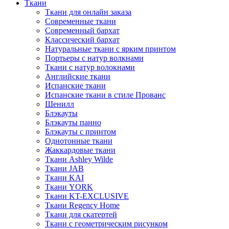
Ткани
Ткани для онлайн заказа
Современные ткани
Современный бархат
Классический бархат
Натуральные ткани с ярким принтом
Портьеры с натур волкнами
Ткани с натур волокнами
Английские ткани
Испанские ткани
Испанские ткани в стиле Прованс
Шенилл
Блэкауты
Блэкауты панно
Блэкауты с принтом
Однотонные ткани
Жаккардовые ткани
Ткани Ashley Wilde
Ткани JAB
Ткани KAI
Ткани YORK
Ткани KT-EXCLUSIVE
Ткани Regency Home
Ткани для скатертей
Ткани с геометрическим рисунком