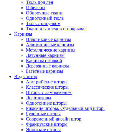
Тюль под лен
Гобелены
Обивочные ткани
Однотонный тюль
Тюль с рисунком
Ткани для пледов и покрывал
Карнизы
Пластиковые карнизы
Алюминиевые карнизы
Металлические карнизы
Латунные карнизы
Карнизы с ковкой
Деревянные карнизы
Багетные карнизы
Виды штор
Австрийские шторы
Классические шторы
Шторы с ламбрекеном
Лофт шторы
Однотонные шторы
Римские шторы. Отдельный вид штор.
Рулонные шторы
Современный дизайн штор
Французские шторы
Японские шторы